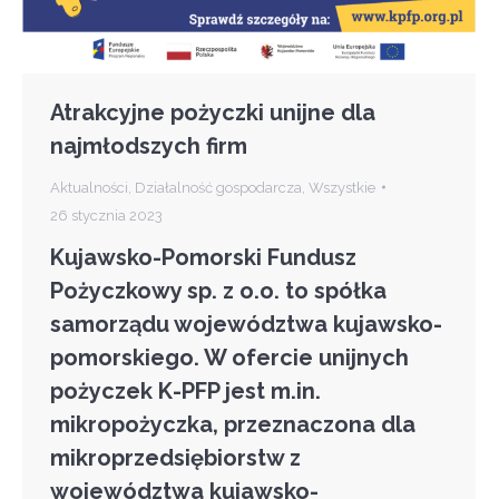
Atrakcyjne pożyczki unijne dla
najmłodszych firm
Aktualności
,
Działalność gospodarcza
,
Wszystkie
26 stycznia 2023
Kujawsko-Pomorski Fundusz
Pożyczkowy sp. z o.o. to spółka
samorządu województwa kujawsko-
pomorskiego. W ofercie unijnych
pożyczek K-PFP jest m.in.
mikropożyczka, przeznaczona dla
mikroprzedsiębiorstw z
województwa kujawsko-