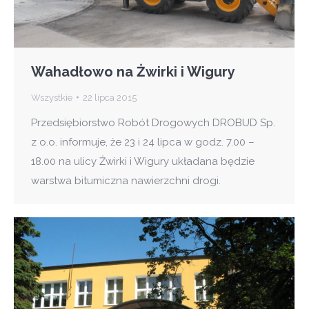
Wahadłowo na Żwirki i Wigury
Wszystkie
22 lipca 2015
Przedsiębiorstwo Robót Drogowych DROBUD Sp.
z o.o. informuje, że 23 i 24 lipca w godz. 7.00 –
18.00 na ulicy Żwirki i Wigury układana będzie
warstwa bitumiczna nawierzchni drogi.