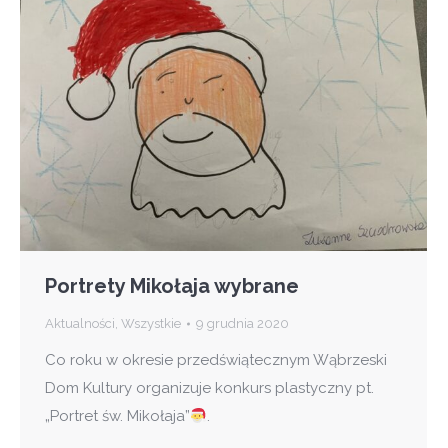
Portrety Mikołaja wybrane
Aktualności
,
Wszystkie
9 grudnia 2020
Co roku w okresie przedświątecznym Wąbrzeski
Dom Kultury organizuje konkurs plastyczny pt.
„Portret św. Mikołaja”
.