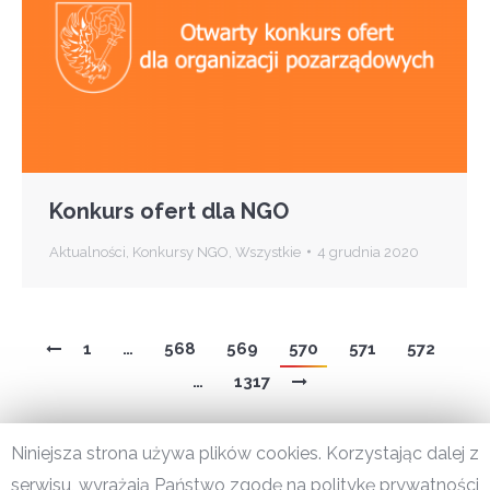
Konkurs ofert dla NGO
Aktualności
,
Konkursy NGO
,
Wszystkie
4 grudnia 2020
1
…
568
569
570
571
572
…
1317
Niniejsza strona używa plików cookies. Korzystając dalej z
serwisu, wyrażają Państwo zgodę na politykę prywatności