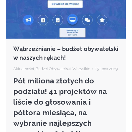
Wąbrzeźnianie – budżet obywatelski
w naszych rękach!
Aktualności
,
Budżet Obywatelski
,
Wszystkie
25 lipca 2019
Pół miliona złotych do
podziału! 41 projektów na
liście do głosowania i
półtora miesiąca, na
wybranie najlepszych