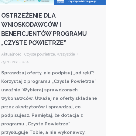
OSTRZEŻENIE DLA
WNIOSKODAWCÓW I
BENEFICJENTÓW PROGRAMU
„CZYSTE POWIETRZE”
Aktualności
,
Czyste powietrze
,
Wszystkie
29 marca 2024
Sprawdzaj oferty, nie podpisuj „od ręki”!
Korzystaj z programu „Czyste Powietrze”
uważnie. Wybieraj sprawdzonych
wykonawców. Uważaj na oferty składane
przez akwizytorów i sprawdzaj, co
podpisujesz. Pamiętaj, że dotacja z
programu „Czyste Powietrze”
przysługuje Tobie, a nie wykonawcy.