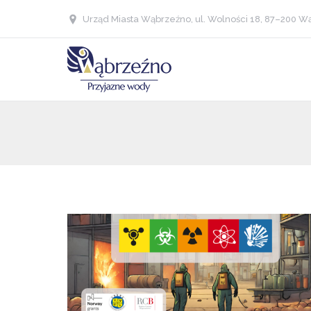
Urząd Miasta Wąbrzeźno, ul. Wolności 18, 87–200 Wą