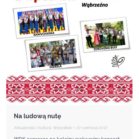
Na ludową nutę
Aktualności
,
Kultura
,
Wszystkie
27 czerwca 2017