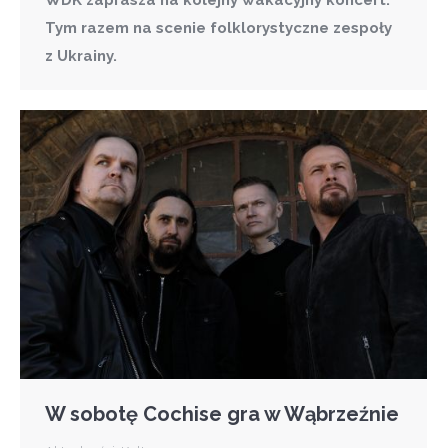
WDK zaprasza na kolejny wakacyjny koncert.
Tym razem na scenie folklorystyczne zespoły
z Ukrainy.
W sobotę Cochise gra w Wąbrzeźnie