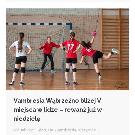
Vambresia Wąbrzeźno bliżej V
miejsca w lidze – rewanż już w
niedzielę
Aktualności
,
Sport
,
UKS Vambresia
,
Wszystkie