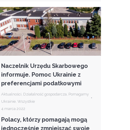
Naczelnik Urzędu Skarbowego
informuje. Pomoc Ukrainie z
preferencjami podatkowymi
Aktualności
,
Działalność gospodarcza
,
Pomagamy
Ukrainie
,
Wszystkie
4 marca 2022
Polacy, którzy pomagają mogą
jednocześnie zmniejszać swoje