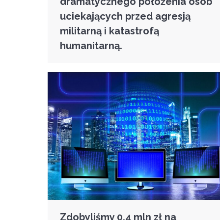
dramatycznego położenia osób
uciekających przed agresją
militarną i katastrofą
humanitarną.
Zdobyliśmy 0,4 mln zł na