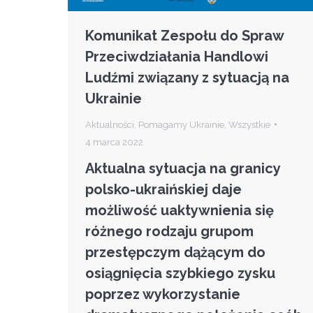
Komunikat Zespołu do Spraw
Przeciwdziałania Handlowi
Ludźmi związany z sytuacją na
Ukrainie
Aktualności
,
Pomagamy Ukrainie
,
Wszystkie
4 marca 2022
Aktualna sytuacja na granicy
polsko-ukraińskiej daje
możliwość uaktywnienia się
różnego rodzaju grupom
przestępczym dążącym do
osiągnięcia szybkiego zysku
poprzez wykorzystanie