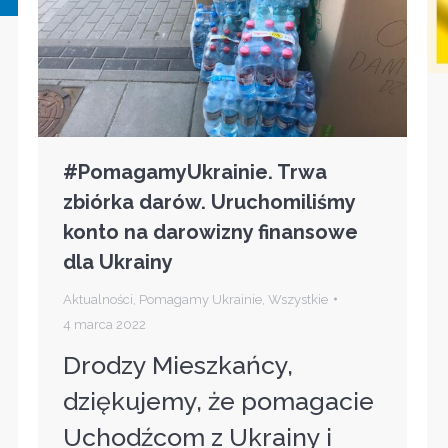
#PomagamyUkrainie. Trwa
zbiórka darów. Uruchomiliśmy
konto na darowizny finansowe
dla Ukrainy
Aktualności
,
Pomagamy Ukrainie
,
Wszystkie
4 marca 2022
Drodzy Mieszkańcy,
dziękujemy, że pomagacie
Uchodźcom z Ukrainy i