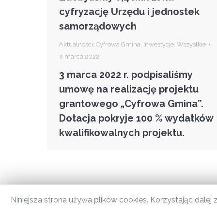
cyfryzację Urzędu i jednostek
samorządowych
Aktualności
,
Cyfrowa Gmina
,
Inwestycje
,
Wszystkie
4 marca 2022
3 marca 2022 r. podpisaliśmy
umowę na realizację projektu
grantowego „Cyfrowa Gmina”.
Dotacja pokryje 100 % wydatków
kwalifikowalnych projektu.
Niniejsza strona używa plików cookies. Korzystając dale