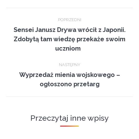
Post
POPRZEDNI
navigation
Sensei Janusz Drywa wrócił z Japonii.
Zdobytą tam wiedzę przekaże swoim
Previous
post:
uczniom
NASTĘPNY
Wyprzedaż mienia wojskowego –
Next
ogłoszono przetarg
post:
Przeczytaj inne wpisy