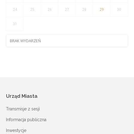
24
25
26
27
28
29
30
31
BRAK WYDARZEŃ
Urząd Miasta
Transmisje z sesji
Informacja publiczna
Inwestycje