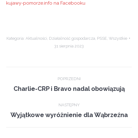
kujawy-pomorze.info na Facebooku
Kategoria:
Aktualności
,
Działalność gospodarcza
,
PSSE
,
Wszystkie
31 sierpnia 2023
Post
POPRZEDNI
navigation
Charlie-CRP i Bravo nadal obowiązują
Previous
post:
NASTĘPNY
Wyjątkowe wyróżnienie dla Wąbrzeźna
Next
post: