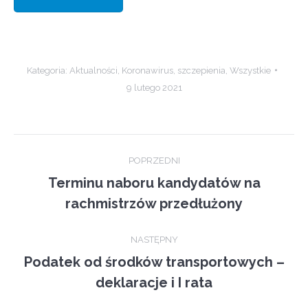
Kategoria:
Aktualności
,
Koronawirus
,
szczepienia
,
Wszystkie
9 lutego 2021
Post
POPRZEDNI
navigation
Terminu naboru kandydatów na
Previous
rachmistrzów przedłużony
post:
NASTĘPNY
Podatek od środków transportowych –
Next
deklaracje i I rata
post: