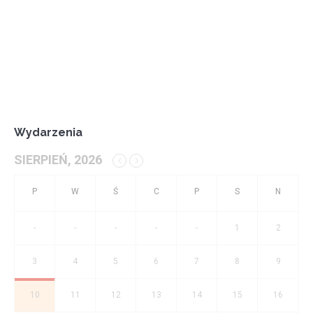
Wydarzenia
SIERPIEŃ, 2026
-
-
-
-
-
1
2
3
4
5
6
7
8
9
10
11
12
13
14
15
16