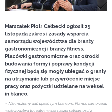
Marszałek Piotr Całbecki ogłosił 25
listopada zakres i zasady wsparcia
samorządu województwa dla branży
gastronomicznej i branży fitness.
Placówki gastronomiczne oraz ośrodki
budowania formy i poprawy kondycji
fizycznej będą się mogły ubiegać o granty
na utrzymanie lub przywrócenie miejsc
pracy oraz pożyczki udzielane na weksel
in blanco.
– Nie możemy dać upaść tym branżom. Pomoc samorządu
województwa to realny wyraz naszej solidarności z