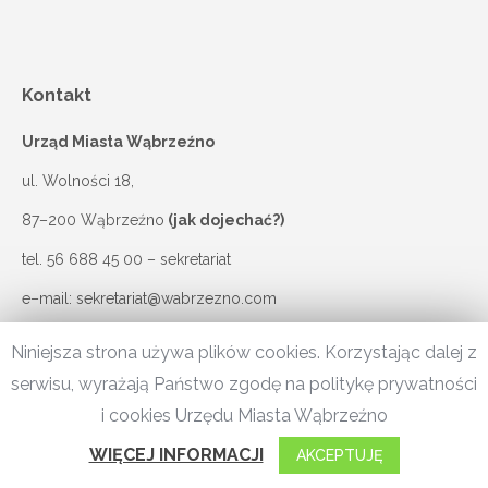
Kontakt
Urząd Miasta Wąbrzeźno
ul. Wolności 18,
87–200 Wąbrzeźno
(jak dojechać?)
tel.
56 688 45 00
– sekretariat
e–mail:
sekretariat@wabrzezno.com
Niniejsza strona używa plików cookies. Korzystając dalej z
serwisu, wyrażają Państwo zgodę na politykę prywatności
© 2020 Miasto Wąbrzeźno. |
Polityka prywatności
|
Dostępność
i cookies Urzędu Miasta Wąbrzeźno
cyfrowa
WIĘCEJ INFORMACJI
AKCEPTUJĘ
Wdrożenie:
Centropolis S.A.