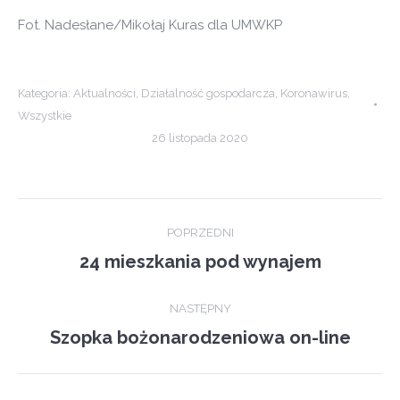
Fot. Nadesłane/Mikołaj Kuras dla UMWKP
Kategoria:
Aktualności
,
Działalność gospodarcza
,
Koronawirus
,
Wszystkie
26 listopada 2020
Post
POPRZEDNI
navigation
24 mieszkania pod wynajem
Previous
post:
NASTĘPNY
Szopka bożonarodzeniowa on-line
Next
post: