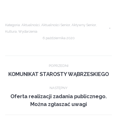
Kategoria:
Aktualności
,
Aktualności Senior
,
Aktywny Senior
,
Kultura
,
Wydarzenia
6 października 2020
Post
POPRZEDNI
navigation
KOMUNIKAT STAROSTY WĄBRZESKIEGO
Previous
post:
NASTĘPNY
Oferta realizacji zadania publicznego.
Next
Można zgłaszać uwagi
post: