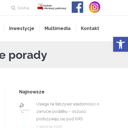
Szukaj...
Inwestycje
Multimedia
Kontakt
Open 
ze porady
Najnowsze
Uwaga na fałszywe wiadomości o
zwrocie podatku – oszuści
podszywają się pod KAS
7 sierpnia 2026