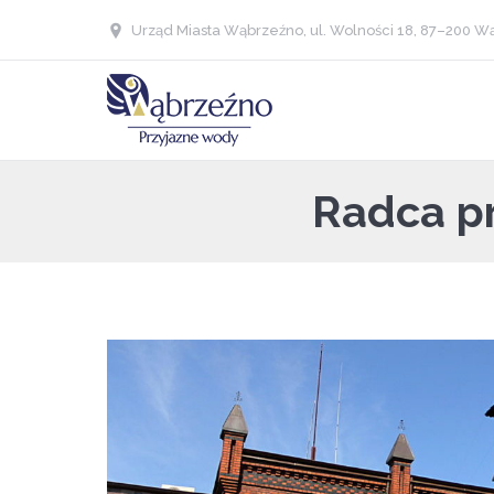
Urząd Miasta Wąbrzeźno, ul. Wolności 18, 87–200 Wą
Radca pr