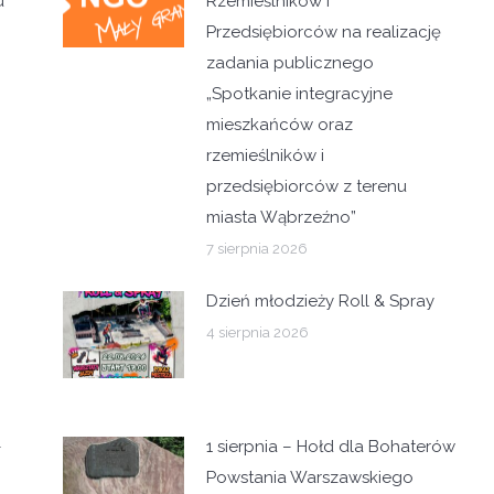
u
Rzemieślników i
Przedsiębiorców na realizację
zadania publicznego
„Spotkanie integracyjne
mieszkańców oraz
rzemieślników i
przedsiębiorców z terenu
miasta Wąbrzeźno”
7 sierpnia 2026
Dzień młodzieży Roll & Spray
4 sierpnia 2026
–
1 sierpnia – Hołd dla Bohaterów
Powstania Warszawskiego