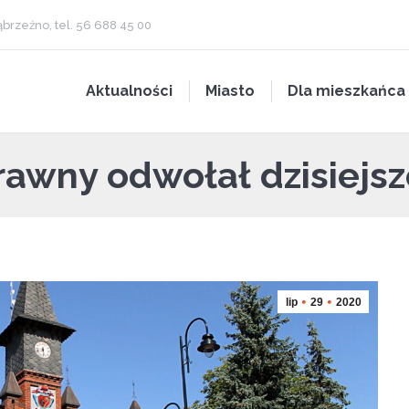
brzeźno, tel. 56 688 45 00
Aktualności
Miasto
Dla mieszkańca
awny odwołał dzisiejs
lip
29
2020