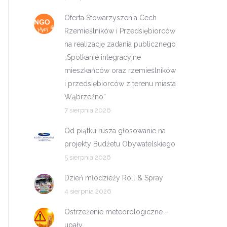
Oferta Stowarzyszenia Cech
Rzemieślników i Przedsiębiorców
na realizację zadania publicznego
„Spotkanie integracyjne
mieszkańców oraz rzemieślników
i przedsiębiorców z terenu miasta
Wąbrzeźno”
7 sierpnia 2026
Od piątku rusza głosowanie na
projekty Budżetu Obywatelskiego
5 sierpnia 2026
Dzień młodzieży Roll & Spray
4 sierpnia 2026
Ostrzeżenie meteorologiczne –
upały