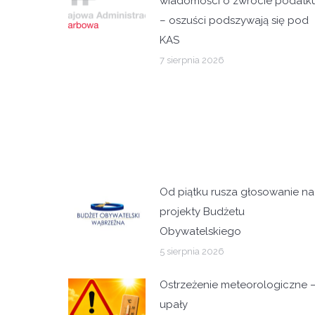
wiadomości o zwrocie podatk
– oszuści podszywają się pod
KAS
7 sierpnia 2026
Od piątku rusza głosowanie na
projekty Budżetu
Obywatelskiego
5 sierpnia 2026
Ostrzeżenie meteorologiczne 
upały