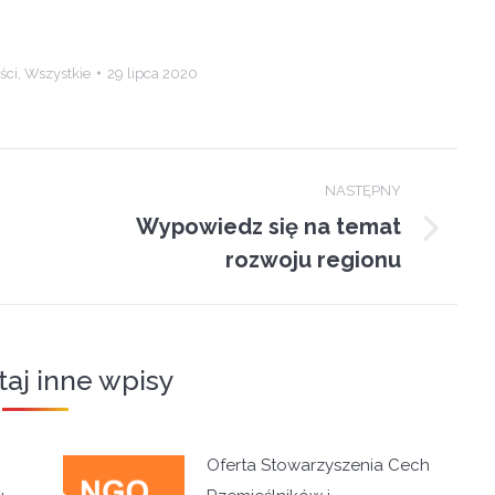
ści
,
Wszystkie
29 lipca 2020
NASTĘPNY
Wypowiedz się na temat
Next
rozwoju regionu
post:
taj inne wpisy
Oferta Stowarzyszenia Cech