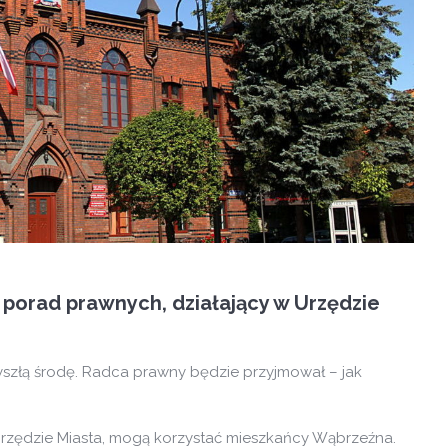
 porad prawnych, działający w Urzędzie
szłą środę. Radca prawny będzie przyjmował – jak
rzędzie Miasta, mogą korzystać mieszkańcy Wąbrzeźna.