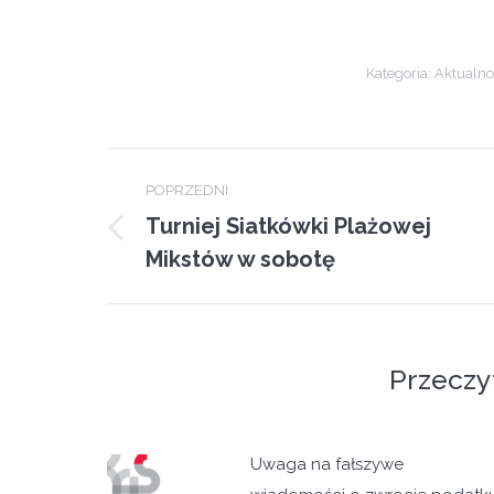
Kategoria:
Aktualno
Post
POPRZEDNI
navigation
Turniej Siatkówki Plażowej
Previous
Mikstów w sobotę
post:
Przeczy
Uwaga na fałszywe