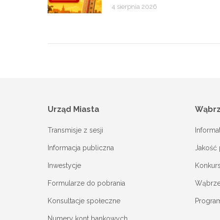
4 sierpnia 2026
Urząd Miasta
Wąbr
Transmisje z sesji
Informa
Informacja publiczna
Jakość 
Inwestycje
Konkur
Formularze do pobrania
Wąbrzes
Konsultacje społeczne
Progra
Numery kont bankowych