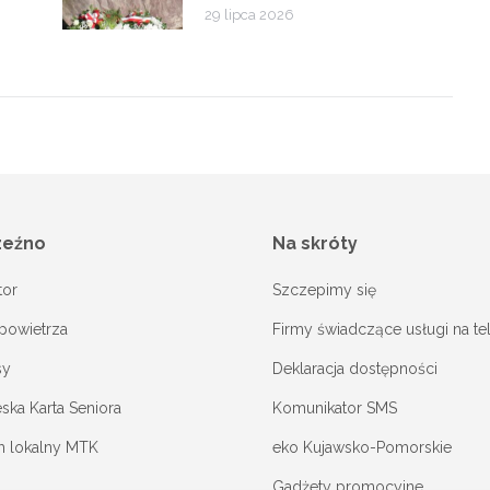
29 lipca 2026
zeźno
Na skróty
tor
Szczepimy się
powietrza
Firmy świadczące usługi na te
sy
Deklaracja dostępności
ka Karta Seniora
Komunikator SMS
m lokalny MTK
eko Kujawsko-Pomorskie
Gadżety promocyjne