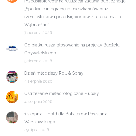
Przedsiębiorców na realizację zadania publicznego
„Spotkanie integracyjne mieszkańców oraz
rzemieślników i przedsiębiorców z terenu miasta
Wąbrzeźno”
7 sierpnia 2026
Od piątku rusza głosowanie na projekty Budżetu
Obywatelskiego
5 sierpnia 2026
Dzień młodzieży Roll & Spray
4 sierpnia 2026
Ostrzeżenie meteorologiczne – upały
4 sierpnia 2026
1 sierpnia – Hołd dla Bohaterów Powstania
Warszawskiego
29 lipca 2026