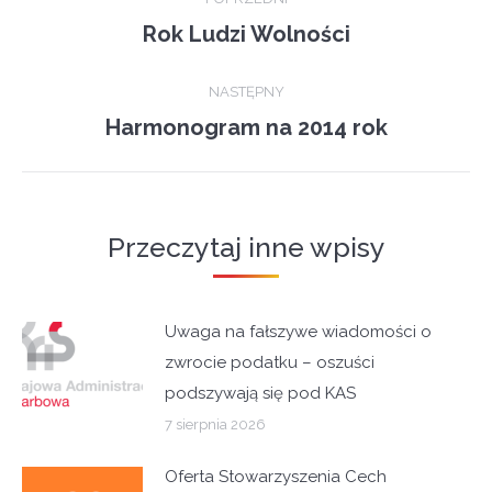
navigation
Rok Ludzi Wolności
Previous
post:
NASTĘPNY
Harmonogram na 2014 rok
Next
post:
Przeczytaj inne wpisy
Uwaga na fałszywe wiadomości o
zwrocie podatku – oszuści
podszywają się pod KAS
7 sierpnia 2026
Oferta Stowarzyszenia Cech