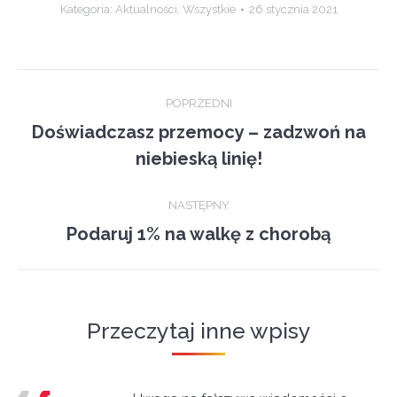
Kategoria:
Aktualności
,
Wszystkie
26 stycznia 2021
Post
POPRZEDNI
navigation
Doświadczasz przemocy – zadzwoń na
Previous
niebieską linię!
post:
NASTĘPNY
Podaruj 1% na walkę z chorobą
Next
post:
Przeczytaj inne wpisy