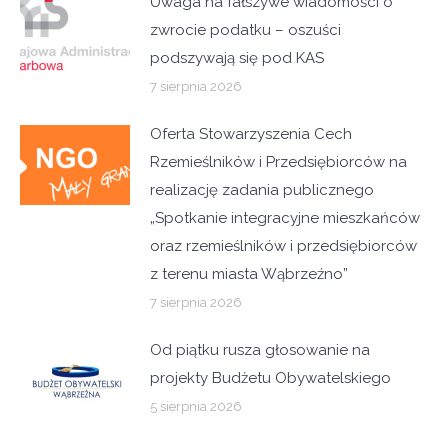
Uwaga na fałszywe wiadomości o
zwrocie podatku – oszuści
podszywają się pod KAS
7 sierpnia 2026
Oferta Stowarzyszenia Cech
Rzemieślników i Przedsiębiorców na
realizację zadania publicznego
„Spotkanie integracyjne mieszkańców
oraz rzemieślników i przedsiębiorców
z terenu miasta Wąbrzeźno”
7 sierpnia 2026
Od piątku rusza głosowanie na
projekty Budżetu Obywatelskiego
5 sierpnia 2026