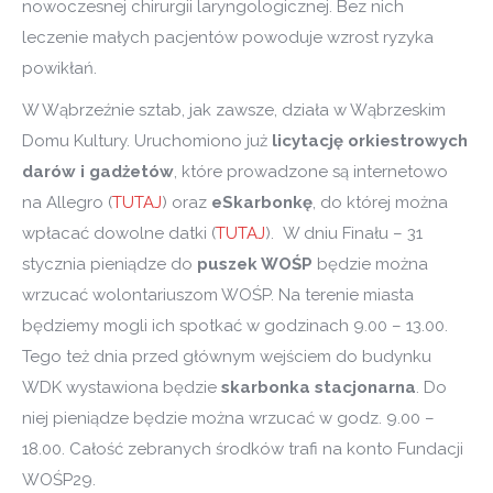
nowoczesnej chirurgii laryngologicznej. Bez nich
leczenie małych pacjentów powoduje wzrost ryzyka
powikłań.
W Wąbrzeźnie sztab, jak zawsze, działa w Wąbrzeskim
Domu Kultury. Uruchomiono już
licytację orkiestrowych
darów i gadżetów
, które prowadzone są internetowo
na Allegro (
TUTAJ
) oraz
eSkarbonkę
, do której można
wpłacać dowolne datki (
TUTAJ
). W dniu Finału – 31
stycznia pieniądze do
puszek WOŚP
będzie można
wrzucać wolontariuszom WOŚP. Na terenie miasta
będziemy mogli ich spotkać w godzinach 9.00 – 13.00.
Tego też dnia przed głównym wejściem do budynku
WDK wystawiona będzie
skarbonka stacjonarna
. Do
niej pieniądze będzie można wrzucać w godz. 9.00 –
18.00. Całość zebranych środków trafi na konto Fundacji
WOŚP29.