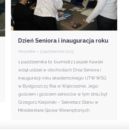
Dzień Seniora i inauguracja roku
Wszystkie
5 października 2015
1 października br. burmistrz Leszek Kawski
wziął udział w obchodach Dnia Seniora i
inauguracji roku akademickiego UTW WSG
w Bydgoszczy filia w Wąbrzeźnie. Jego
gościem i gościem seniorów w tym dniu był
Grzegorz Karpiński – Sekretarz Stanu w
Ministerstwie Spraw Wewnętrznych.