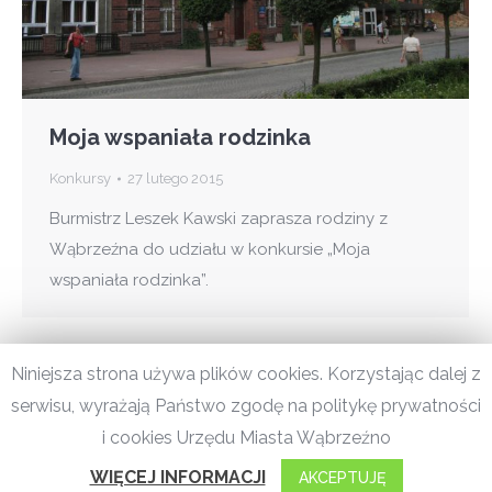
Moja wspaniała rodzinka
Konkursy
27 lutego 2015
Burmistrz Leszek Kawski zaprasza rodziny z
Wąbrzeźna do udziału w konkursie „Moja
wspaniała rodzinka”.
Niniejsza strona używa plików cookies. Korzystając dalej z
serwisu, wyrażają Państwo zgodę na politykę prywatności
© 2020 Miasto Wąbrzeźno. |
Polityka prywatności
|
Dostępność
i cookies Urzędu Miasta Wąbrzeźno
cyfrowa
WIĘCEJ INFORMACJI
AKCEPTUJĘ
Wdrożenie:
Centropolis S.A.