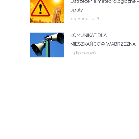
Ostrzeżenie meteorologiczne 
upały
4 sierpnia 2026
KOMUNIKAT DLA
MIESZKAŃCÓW WĄBRZEŹNA
29 lipca 2026