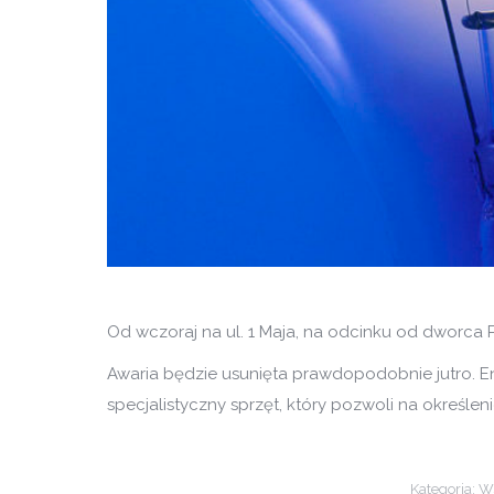
Od wczoraj na ul. 1 Maja, na odcinku od dworca PK
Awaria będzie usunięta prawdopodobnie jutro. 
specjalistyczny sprzęt, który pozwoli na określen
Kategoria:
Ws