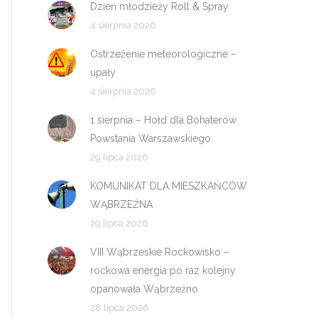
Dzień młodzieży Roll & Spray
4 sierpnia 2026
Ostrzeżenie meteorologiczne –
upały
4 sierpnia 2026
1 sierpnia – Hołd dla Bohaterów
Powstania Warszawskiego
29 lipca 2026
KOMUNIKAT DLA MIESZKAŃCÓW
WĄBRZEŹNA
29 lipca 2026
VIII Wąbrzeskie Rockowisko –
rockowa energia po raz kolejny
opanowała Wąbrzeźno
28 lipca 2026