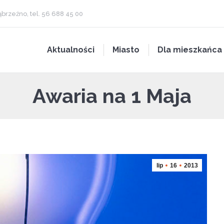
brzeźno, tel. 56 688 45 00
Aktualności
Miasto
Dla mieszkańca
Awaria na 1 Maja
lip
16
2013