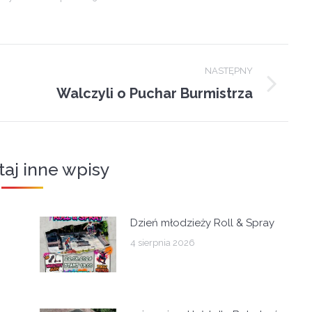
NASTĘPNY
Walczyli o Puchar Burmistrza
Next
post:
taj inne wpisy
Dzień młodzieży Roll & Spray
4 sierpnia 2026