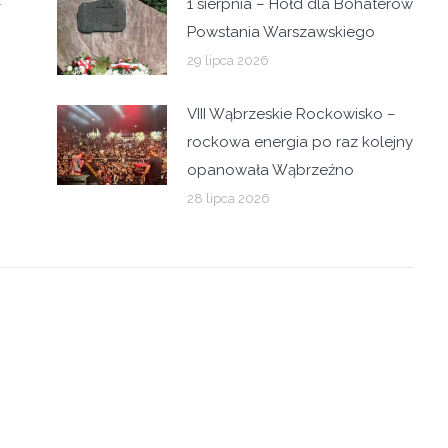
–
1 sierpnia – Hołd dla Bohaterów
Powstania Warszawskiego
29 lipca 2026
VIII Wąbrzeskie Rockowisko –
rockowa energia po raz kolejny
opanowała Wąbrzeźno
28 lipca 2026