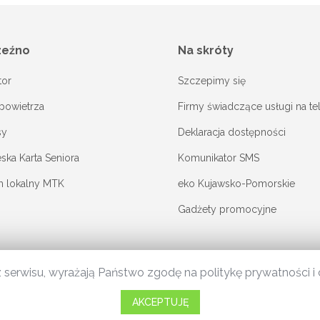
zeźno
Na skróty
tor
Szczepimy się
powietrza
Firmy świadczące usługi na te
sy
Deklaracja dostępności
ka Karta Seniora
Komunikator SMS
m lokalny MTK
eko Kujawsko-Pomorskie
Gadżety promocyjne
j z serwisu, wyrażają Państwo zgodę na politykę prywatności
AKCEPTUJĘ
ność cyfrowa