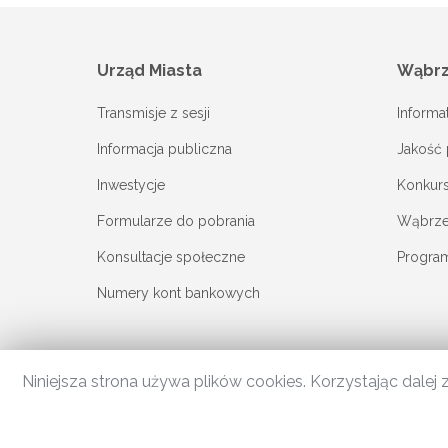
Urząd Miasta
Wąbr
Transmisje z sesji
Informa
Informacja publiczna
Jakość 
Inwestycje
Konkur
Formularze do pobrania
Wąbrzes
Konsultacje społeczne
Progra
Numery kont bankowych
Niniejsza strona używa plików cookies. Korzystając dale
© 2020 Miasto Wąbrzeźno. |
Polityka prywatności
|
Dostęp