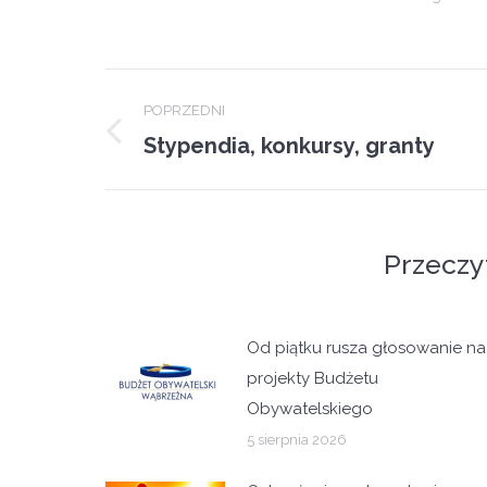
Post
POPRZEDNI
navigation
Stypendia, konkursy, granty
Previous
post:
Przeczy
Od piątku rusza głosowanie na
projekty Budżetu
Obywatelskiego
5 sierpnia 2026