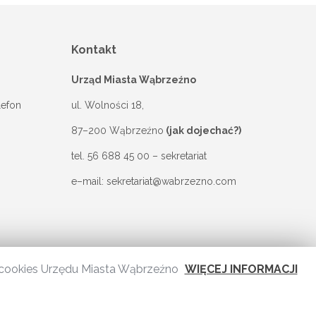
Kontakt
Urząd Miasta Wąbrzeźno
lefon
ul. Wolności 18,
87–200 Wąbrzeźno
(jak dojechać?)
tel.
56 688 45 00
– sekretariat
e–mail:
sekretariat@wabrzezno.com
 i cookies Urzędu Miasta Wąbrzeźno
WIĘCEJ INFORMACJI
Wdrożenie:
Centropolis S.A.