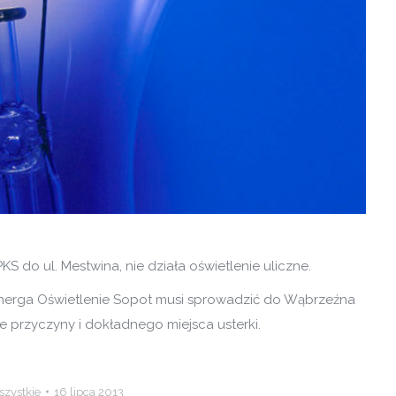
S do ul. Mestwina, nie działa oświetlenie uliczne.
Energa Oświetlenie Sopot musi sprowadzić do Wąbrzeźna
ie przyczyny i dokładnego miejsca usterki.
zystkie
16 lipca 2013