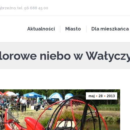
brzeźno, tel. 56 688 45 00
Aktualności
Miasto
Dla mieszkańca
lorowe niebo w Wałycz
maj
28
2013