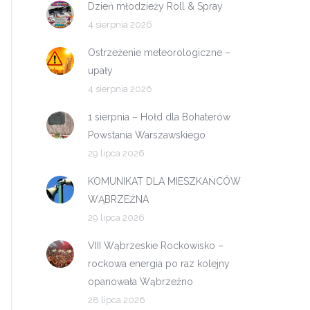
Dzień młodzieży Roll & Spray
4 sierpnia 2026
Ostrzeżenie meteorologiczne –
upały
4 sierpnia 2026
1 sierpnia – Hołd dla Bohaterów
Powstania Warszawskiego
29 lipca 2026
KOMUNIKAT DLA MIESZKAŃCÓW
WĄBRZEŹNA
29 lipca 2026
VIII Wąbrzeskie Rockowisko –
rockowa energia po raz kolejny
opanowała Wąbrzeźno
28 lipca 2026