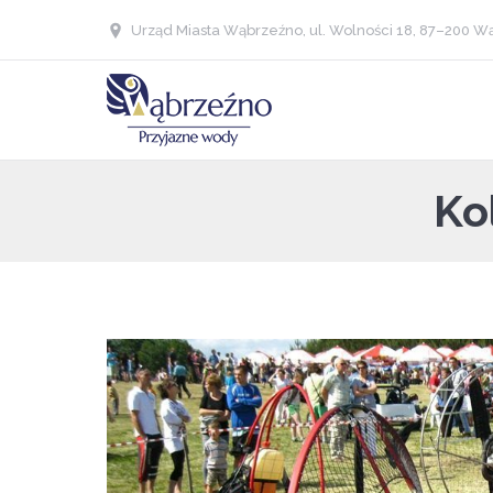
Urząd Miasta Wąbrzeźno, ul. Wolności 18, 87–200 Wą
Ko