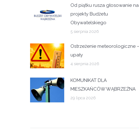
Od piątku rusza głosowanie na
projekty Budżetu
Obywatelskiego
5 sierpnia 2026
Ostrzeżenie meteorologiczne 
upały
4 sierpnia 2026
KOMUNIKAT DLA
MIESZKAŃCÓW WĄBRZEŹNA
29 lipca 2026