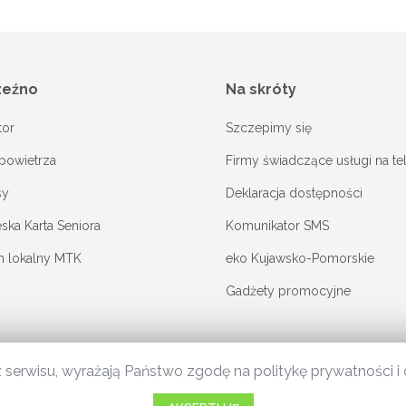
zeźno
Na skróty
tor
Szczepimy się
powietrza
Firmy świadczące usługi na te
sy
Deklaracja dostępności
ka Karta Seniora
Komunikator SMS
m lokalny MTK
eko Kujawsko-Pomorskie
Gadżety promocyjne
j z serwisu, wyrażają Państwo zgodę na politykę prywatności