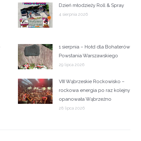
Dzień młodzieży Roll & Spray
4 sierpnia 2026
–
1 sierpnia – Hołd dla Bohaterów
Powstania Warszawskiego
29 lipca 2026
VIII Wąbrzeskie Rockowisko –
rockowa energia po raz kolejny
opanowała Wąbrzeźno
28 lipca 2026