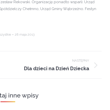
zesław Rekowski. Organizację ponadto wsparli: Urząd
 Spółdzielczy Chełmno, Urząd Gminy Wąbrzeźno. Festyn
zystkie
28 maja 2013
NASTĘPNY
Dla dzieci na Dzień Dziecka
Next
post:
taj inne wpisy