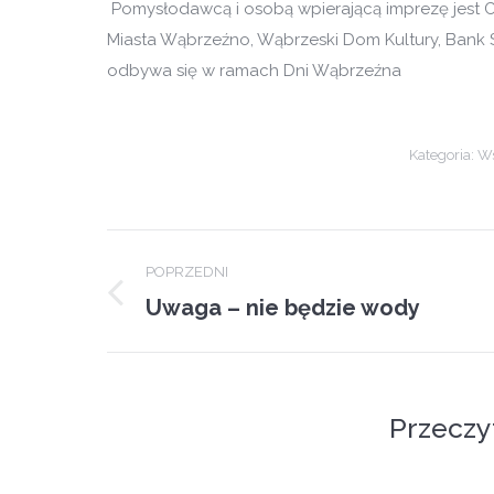
Pomysłodawcą i osobą wpierającą imprezę jest C
Miasta Wąbrzeźno, Wąbrzeski Dom Kultury, Bank
odbywa się w ramach Dni Wąbrzeźna
Kategoria:
Ws
Post
POPRZEDNI
navigation
Uwaga – nie będzie wody
Previous
post:
Przeczy