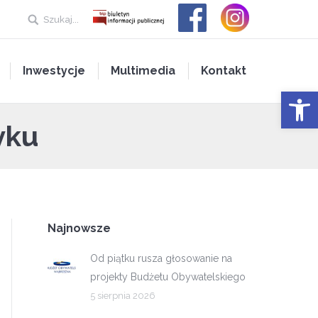
Szukaj...
Inwestycje
Multimedia
Kontakt
Open 
yku
Najnowsze
Od piątku rusza głosowanie na
projekty Budżetu Obywatelskiego
5 sierpnia 2026